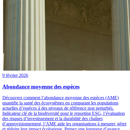
9 février 2026
Abondance moyenne des espèces
Découvrez comment l’abondance moyenne des espèces (AME)
quantifie la santé des écosystèmes en comparant les populations
actuelles d’espèces à des niveaux de référence non perturbés.
Indicateur clé de la biodiversité pour le reporting ESG, l’évaluation
des risques d’investissement et la durabilité des chaînes
d’approvisionnement, l’AME aide les organisations à mesurer, gérer
et réduire leur impact écologique. Prenez une longueur d’avance