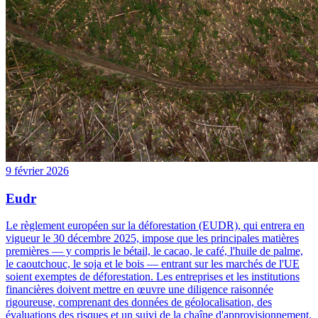
9 février 2026
Eudr
Le règlement européen sur la déforestation (EUDR), qui entrera en
vigueur le 30 décembre 2025, impose que les principales matières
premières — y compris le bétail, le cacao, le café, l'huile de palme,
le caoutchouc, le soja et le bois — entrant sur les marchés de l'UE
soient exemptes de déforestation. Les entreprises et les institutions
financières doivent mettre en œuvre une diligence raisonnée
rigoureuse, comprenant des données de géolocalisation, des
évaluations des risques et un suivi de la chaîne d'approvisionnement.