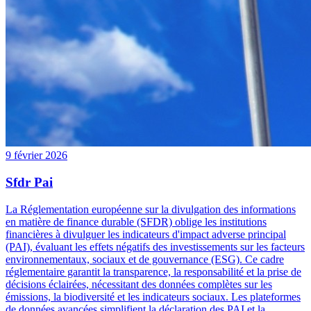
9 février 2026
Sfdr Pai
La Réglementation européenne sur la divulgation des informations
en matière de finance durable (SFDR) oblige les institutions
financières à divulguer les indicateurs d'impact adverse principal
(PAI), évaluant les effets négatifs des investissements sur les facteurs
environnementaux, sociaux et de gouvernance (ESG). Ce cadre
réglementaire garantit la transparence, la responsabilité et la prise de
décisions éclairées, nécessitant des données complètes sur les
émissions, la biodiversité et les indicateurs sociaux. Les plateformes
de données avancées simplifient la déclaration des PAI et la