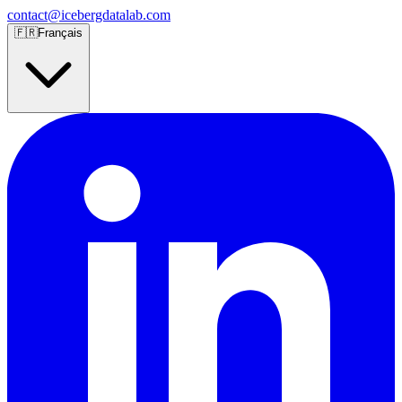
contact@icebergdatalab.com
🇫🇷
Français