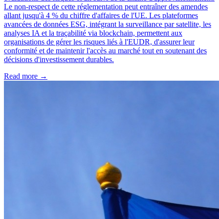
Le non-respect de cette réglementation peut entraîner des amendes
allant jusqu'à 4 % du chiffre d'affaires de l'UE. Les plateformes
avancées de données ESG, intégrant la surveillance par satellite, les
analyses IA et la traçabilité via blockchain, permettent aux
organisations de gérer les risques liés à l'EUDR, d'assurer leur
conformité et de maintenir l'accès au marché tout en soutenant des
décisions d'investissement durables.
Read more →