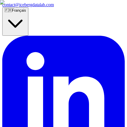
contact@icebergdatalab.com
🇫🇷
Français