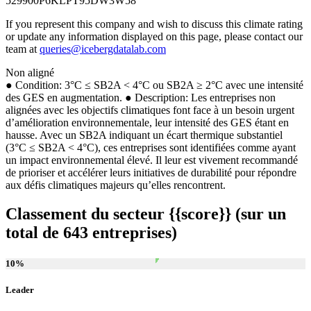
529900P6KLPT95DW3W58
If you represent this company and wish to discuss this climate rating
or update any information displayed on this page, please contact our
team at
queries@icebergdatalab.com
Non aligné
● Condition: 3°C ≤ SB2A < 4°C ou SB2A ≥ 2°C avec une intensité
des GES en augmentation. ● Description: Les entreprises non
alignées avec les objectifs climatiques font face à un besoin urgent
d’amélioration environnementale, leur intensité des GES étant en
hausse. Avec un SB2A indiquant un écart thermique substantiel
(3°C ≤ SB2A < 4°C), ces entreprises sont identifiées comme ayant
un impact environnemental élevé. Il leur est vivement recommandé
de prioriser et accélérer leurs initiatives de durabilité pour répondre
aux défis climatiques majeurs qu’elles rencontrent.
Classement du secteur {{score}} (sur un
total de 643 entreprises)
10
%
Leader