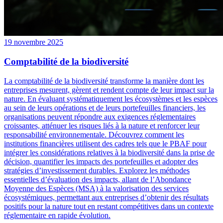
19 novembre 2025
Comptabilité de la biodiversité
La comptabilité de la biodiversité transforme la manière dont les
entreprises mesurent, gèrent et rendent compte de leur impact sur la
nature. En évaluant systématiquement les écosystèmes et les espèces
au sein de leurs opérations et de leurs portefeuilles financiers, les
organisations peuvent répondre aux exigences réglementaires
croissantes, atténuer les risques liés à la nature et renforcer leur
responsabilité environnementale. Découvrez comment les
institutions financières utilisent des cadres tels que le PBAF pour
intégrer les considérations relatives à la biodiversité dans la prise de
décision, quantifier les impacts des portefeuilles et adopter des
stratégies d’investissement durables. Explorez les méthodes
essentielles d’évaluation des impacts, allant de l’Abondance
Moyenne des Espèces (MSA) à la valorisation des services
écosystémiques, permettant aux entreprises d’obtenir des résultats
positifs pour la nature tout en restant compétitives dans un contexte
réglementaire en rapide évolution.