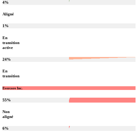
4
%
Aligné
1
%
En
transition
active
24
%
En
transition
Evercore Inc.
55
%
Non
aligné
6
%