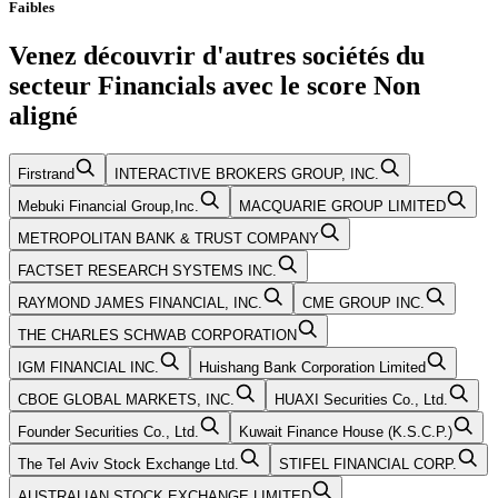
Faibles
Venez découvrir d'autres sociétés du
secteur
Financials
avec le score
Non
aligné
Firstrand
INTERACTIVE BROKERS GROUP, INC.
Mebuki Financial Group,Inc.
MACQUARIE GROUP LIMITED
METROPOLITAN BANK & TRUST COMPANY
FACTSET RESEARCH SYSTEMS INC.
RAYMOND JAMES FINANCIAL, INC.
CME GROUP INC.
THE CHARLES SCHWAB CORPORATION
IGM FINANCIAL INC.
Huishang Bank Corporation Limited
CBOE GLOBAL MARKETS, INC.
HUAXI Securities Co., Ltd.
Founder Securities Co., Ltd.
Kuwait Finance House (K.S.C.P.)
The Tel Aviv Stock Exchange Ltd.
STIFEL FINANCIAL CORP.
AUSTRALIAN STOCK EXCHANGE LIMITED