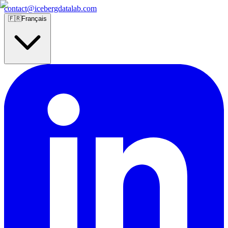
contact@icebergdatalab.com
🇫🇷
Français