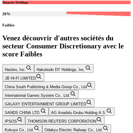
Shoprite Holdings
26
%
Faibles
Venez découvrir d'autres sociétés du
secteur
Consumer Discretionary
avec le
score
Faibles
Hasbro, Inc.
Hakuhodo DY Holdings, Inc.
JB HI-FI LIMITED
China South Publishing & Media Group Co., Ltd
International Games System Co., Ltd.
GALAXY ENTERTAINMENT GROUP LIMITED
SANDS CHINA LTD.
AG Anadolu Grubu Holding A.S.
IPSOS
THOMSON REUTERS CORPORATION
Kokuyo Co., Ltd.
Odakyu Electric Railway Co., Ltd.