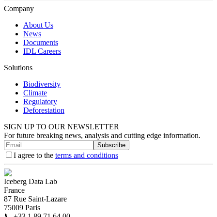
Company
About Us
News
Documents
IDL Careers
Solutions
Biodiversity
Climate
Regulatory
Deforestation
SIGN UP TO OUR NEWSLETTER
For future breaking news, analysis and cutting edge information.
Subscribe
I agree to the
terms and conditions
Iceberg Data Lab
France
87 Rue Saint-Lazare
75009 Paris
📞
+33 1 89 71 64 00