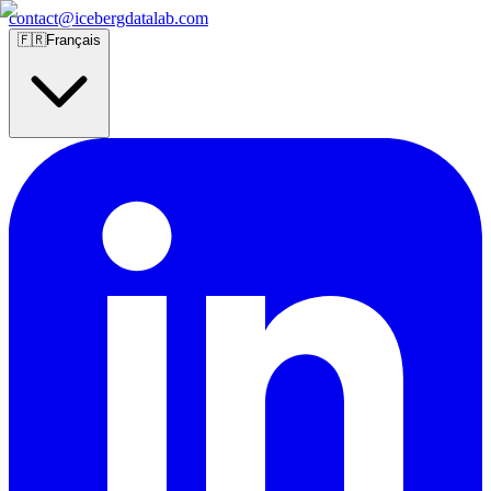
contact@icebergdatalab.com
🇫🇷
Français