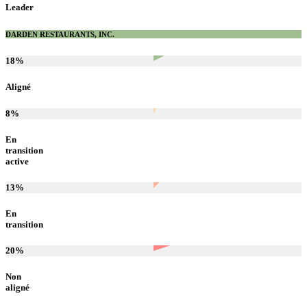
Leader
DARDEN RESTAURANTS, INC.
18
%
Aligné
8
%
En
transition
active
13
%
En
transition
20
%
Non
aligné