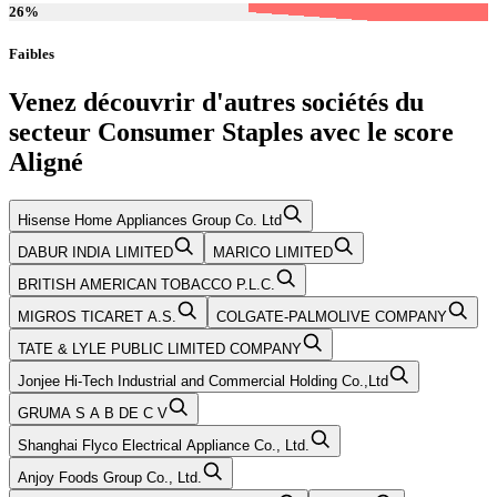
26
%
Faibles
Venez découvrir d'autres sociétés du
secteur
Consumer Staples
avec le score
Aligné
Hisense Home Appliances Group Co. Ltd
DABUR INDIA LIMITED
MARICO LIMITED
BRITISH AMERICAN TOBACCO P.L.C.
MIGROS TICARET A.S.
COLGATE-PALMOLIVE COMPANY
TATE & LYLE PUBLIC LIMITED COMPANY
Jonjee Hi-Tech Industrial and Commercial Holding Co.,Ltd
GRUMA S A B DE C V
Shanghai Flyco Electrical Appliance Co., Ltd.
Anjoy Foods Group Co., Ltd.