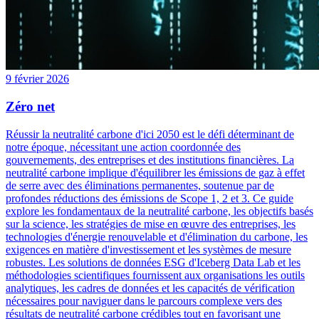
9 février 2026
Zéro net
Réussir la neutralité carbone d'ici 2050 est le défi déterminant de
notre époque, nécessitant une action coordonnée des
gouvernements, des entreprises et des institutions financières. La
neutralité carbone implique d'équilibrer les émissions de gaz à effet
de serre avec des éliminations permanentes, soutenue par de
profondes réductions des émissions de Scope 1, 2 et 3. Ce guide
explore les fondamentaux de la neutralité carbone, les objectifs basés
sur la science, les stratégies de mise en œuvre des entreprises, les
technologies d'énergie renouvelable et d'élimination du carbone, les
exigences en matière d'investissement et les systèmes de mesure
robustes. Les solutions de données ESG d'Iceberg Data Lab et les
méthodologies scientifiques fournissent aux organisations les outils
analytiques, les cadres de données et les capacités de vérification
nécessaires pour naviguer dans le parcours complexe vers des
résultats de neutralité carbone crédibles tout en favorisant une