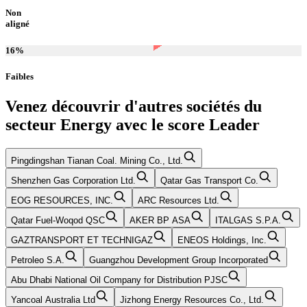
Non
aligné
16
%
Faibles
Venez découvrir d'autres sociétés du
secteur
Energy
avec le score
Leader
Pingdingshan Tianan Coal. Mining Co., Ltd.
Shenzhen Gas Corporation Ltd.
Qatar Gas Transport Co.
EOG RESOURCES, INC.
ARC Resources Ltd.
Qatar Fuel-Woqod QSC
AKER BP ASA
ITALGAS S.P.A.
GAZTRANSPORT ET TECHNIGAZ
ENEOS Holdings, Inc.
Petroleo S.A.
Guangzhou Development Group Incorporated
Abu Dhabi National Oil Company for Distribution PJSC
Yancoal Australia Ltd
Jizhong Energy Resources Co., Ltd.