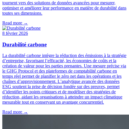
tournent vers des solutions de données avancées pour mesurer,
optimiser et améliorer leur performance en matière de durabilité dans
toutes ses dimensions.
Read more →
8 février 2026
Durabilité carbone
La durabilité carbone intègre la réduction des émissions à la stratégie
d’entreprise, favorisant l’efficacité, les économies de coûts et la
création de valeur pour les parties prenantes. Une mesure précise via
le GHG Protocol et des plateformes de comptabilité carbone en
temps réel permet de planifier le zéro net dans les opérations et les
chaînes d’approvisionnement. L’analytique avancée des données
ESG soutient la prise de décision fondée sur des preuves, permet
d’identifier les points critiques et de modéliser des stratégies de
réduction, aidant les organisations à atteindre un impact climatique
mesurable tout en conservant un avantage concurrentiel.
Read more →