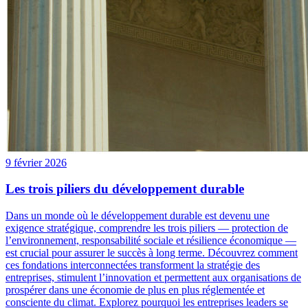
9 février 2026
Les trois piliers du développement durable
Dans un monde où le développement durable est devenu une
exigence stratégique, comprendre les trois piliers — protection de
l’environnement, responsabilité sociale et résilience économique —
est crucial pour assurer le succès à long terme. Découvrez comment
ces fondations interconnectées transforment la stratégie des
entreprises, stimulent l’innovation et permettent aux organisations de
prospérer dans une économie de plus en plus réglementée et
consciente du climat. Explorez pourquoi les entreprises leaders se