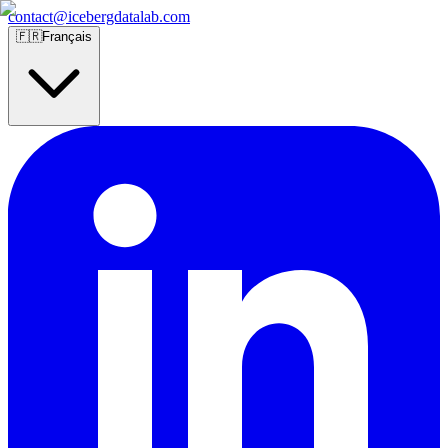
contact@icebergdatalab.com
🇫🇷
Français