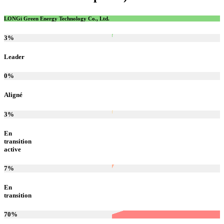
LONGi Green Energy Technology Co., Ltd.
3
%
Leader
0
%
Aligné
3
%
En
transition
active
7
%
En
transition
70
%