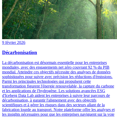
9 février 2026
Décarbonisation
La décarbonisation est désormais essentielle pour les entreprises
mondiales, avec des engagements net zéro couvrant 92 % du PIB
mondial. Atteindre ces objectifs nécessite des analyses de données
sophistiquées pour suivre avec précision les réductions d'émissions.
Parmi les principales technologies qui propulsent cette
transformation figurent l'énergie renouvelable, la capture du carbone
et les applications de l'hydrogène. Les solutions avancées ESG
d'Iceberg Data Lab aident les entreprises à suivre leur parcours de
décarbonisation, à garantir l'alignement avec des objectifs
scientifiques et à gérer les risques dans des secteurs allant de la
fabrication lourde au transport. Notre plateforme offre les analyses et
les insights nécessaires pour que les entreprises naviguent sur la voie