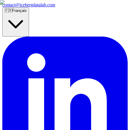
contact@icebergdatalab.com
🇫🇷
Français