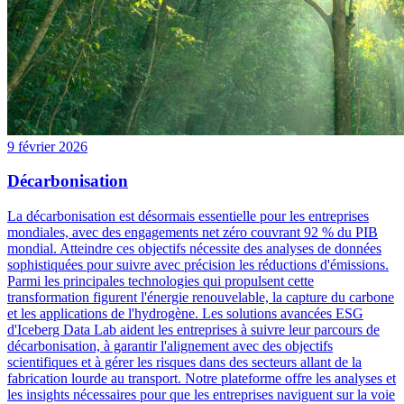
9 février 2026
Décarbonisation
La décarbonisation est désormais essentielle pour les entreprises
mondiales, avec des engagements net zéro couvrant 92 % du PIB
mondial. Atteindre ces objectifs nécessite des analyses de données
sophistiquées pour suivre avec précision les réductions d'émissions.
Parmi les principales technologies qui propulsent cette
transformation figurent l'énergie renouvelable, la capture du carbone
et les applications de l'hydrogène. Les solutions avancées ESG
d'Iceberg Data Lab aident les entreprises à suivre leur parcours de
décarbonisation, à garantir l'alignement avec des objectifs
scientifiques et à gérer les risques dans des secteurs allant de la
fabrication lourde au transport. Notre plateforme offre les analyses et
les insights nécessaires pour que les entreprises naviguent sur la voie