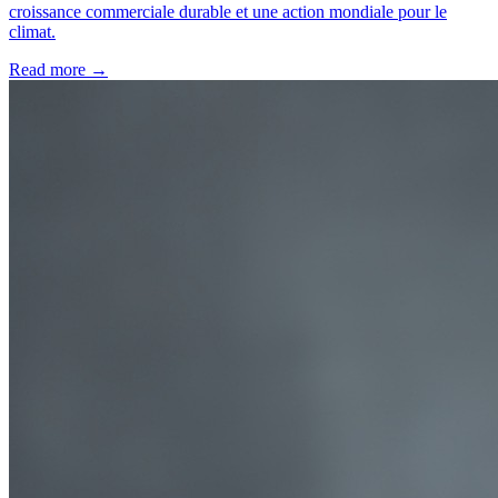
croissance commerciale durable et une action mondiale pour le
climat.
Read more →