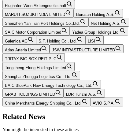
Flughafen Wien Aktiengesellschaft
MARUTI SUZUKI INDIA LIMITED
Borusan Holding A.S.
Shenzhen Yan Tian Port Holdings Co.,Ltd.
Net Holding A.S.
SAIC Motor Corporation Limited
Yadea Group Holdings Ltd.
Galenica AG
S.F. Holding Co., Ltd.
LISI
Atlas Arteria Limited
JSW INFRASTRUCTURE LIMITED
TRITAX BIG BOX REIT PLC
Tongcheng-Elong Holdings Limited
Shanghai Zhonggu Logistics Co., Ltd.
BAIC BluePark New Energy Technology Co., Ltd.
GRAB HOLDINGS LIMITED
LDR Turizm A.S.
China Merchants Energy Shipping Co., Ltd.
AVIO S.P.A.
Related News
You might be interested in these articles