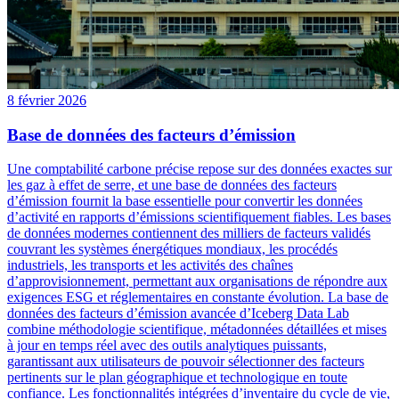
8 février 2026
Base de données des facteurs d’émission
Une comptabilité carbone précise repose sur des données exactes sur
les gaz à effet de serre, et une base de données des facteurs
d’émission fournit la base essentielle pour convertir les données
d’activité en rapports d’émissions scientifiquement fiables. Les bases
de données modernes contiennent des milliers de facteurs validés
couvrant les systèmes énergétiques mondiaux, les procédés
industriels, les transports et les activités des chaînes
d’approvisionnement, permettant aux organisations de répondre aux
exigences ESG et réglementaires en constante évolution. La base de
données des facteurs d’émission avancée d’Iceberg Data Lab
combine méthodologie scientifique, métadonnées détaillées et mises
à jour en temps réel avec des outils analytiques puissants,
garantissant aux utilisateurs de pouvoir sélectionner des facteurs
pertinents sur le plan géographique et technologique en toute
confiance. Les fonctionnalités intégrées d’inventaire du cycle de vie,