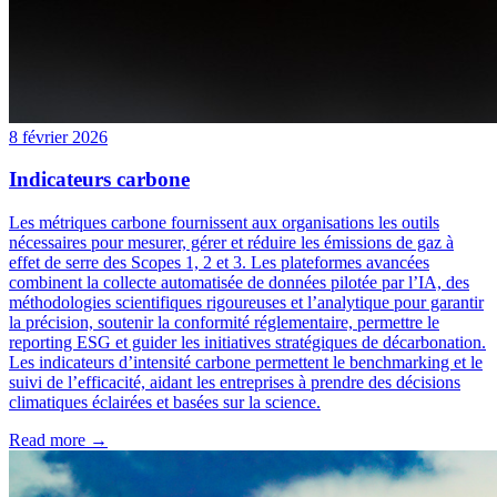
8 février 2026
Indicateurs carbone
Les métriques carbone fournissent aux organisations les outils
nécessaires pour mesurer, gérer et réduire les émissions de gaz à
effet de serre des Scopes 1, 2 et 3. Les plateformes avancées
combinent la collecte automatisée de données pilotée par l’IA, des
méthodologies scientifiques rigoureuses et l’analytique pour garantir
la précision, soutenir la conformité réglementaire, permettre le
reporting ESG et guider les initiatives stratégiques de décarbonation.
Les indicateurs d’intensité carbone permettent le benchmarking et le
suivi de l’efficacité, aidant les entreprises à prendre des décisions
climatiques éclairées et basées sur la science.
Read more →