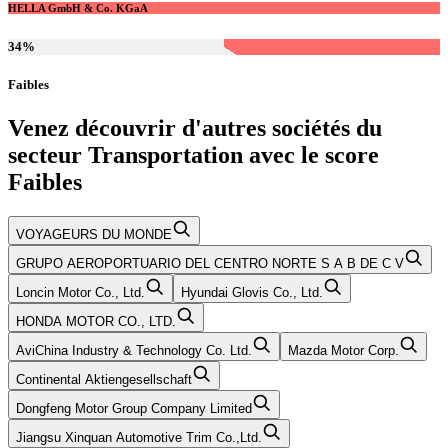
HELLA GmbH & Co. KGaA
34
%
Faibles
Venez découvrir d'autres sociétés du
secteur
Transportation
avec le score
Faibles
VOYAGEURS DU MONDE
GRUPO AEROPORTUARIO DEL CENTRO NORTE S A B DE C V
Loncin Motor Co., Ltd.
Hyundai Glovis Co., Ltd.
HONDA MOTOR CO., LTD.
AviChina Industry & Technology Co. Ltd.
Mazda Motor Corp.
Continental Aktiengesellschaft
Dongfeng Motor Group Company Limited
Jiangsu Xinquan Automotive Trim Co.,Ltd.