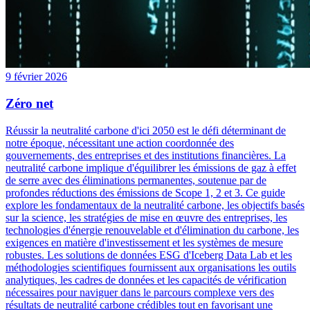
9 février 2026
Zéro net
Réussir la neutralité carbone d'ici 2050 est le défi déterminant de
notre époque, nécessitant une action coordonnée des
gouvernements, des entreprises et des institutions financières. La
neutralité carbone implique d'équilibrer les émissions de gaz à effet
de serre avec des éliminations permanentes, soutenue par de
profondes réductions des émissions de Scope 1, 2 et 3. Ce guide
explore les fondamentaux de la neutralité carbone, les objectifs basés
sur la science, les stratégies de mise en œuvre des entreprises, les
technologies d'énergie renouvelable et d'élimination du carbone, les
exigences en matière d'investissement et les systèmes de mesure
robustes. Les solutions de données ESG d'Iceberg Data Lab et les
méthodologies scientifiques fournissent aux organisations les outils
analytiques, les cadres de données et les capacités de vérification
nécessaires pour naviguer dans le parcours complexe vers des
résultats de neutralité carbone crédibles tout en favorisant une