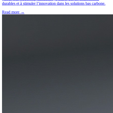
durables et à stimuler l’innovation dans les solutions bas carbone.
Read more →