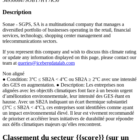
549300847SOBT7HY7R50
Description
Sonae - SGPS, SA is a multinational company that manages a
diversified portfolio of businesses operating in the retail, financial
services, technology, shopping center management and
telecommunications sectors.
If you represent this company and wish to discuss this climate rating
or update any information displayed on this page, please contact our
team at
queries@icebergdatalab.com
Non aligné
● Condition: 3°C ≤ SB2A < 4°C ou SB2A ≥ 2°C avec une intensité
des GES en augmentation. ● Description: Les entreprises non
alignées avec les objectifs climatiques font face à un besoin urgent
d’amélioration environnementale, leur intensité des GES étant en
hausse. Avec un SB2A indiquant un écart thermique substantiel
(3°C ≤ SB2A < 4°C), ces entreprises sont identifiées comme ayant
un impact environnemental élevé. Il leur est vivement recommandé
de prioriser et accélérer leurs initiatives de durabilité pour répondre
aux défis climatiques majeurs qu’elles rencontrent.
Classement du secteur {{score}} (sur un