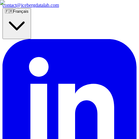
contact@icebergdatalab.com
🇫🇷
Français