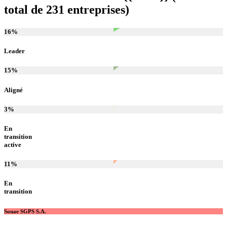
total de 231 entreprises)
16
%
Leader
15
%
Aligné
3
%
En
transition
active
11
%
En
transition
Sonae SGPS S.A.