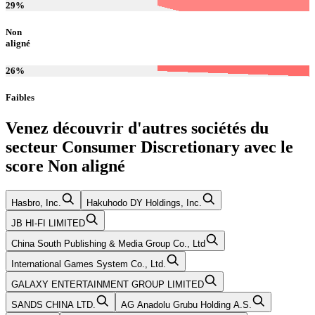
29
%
Non
aligné
26
%
Faibles
Venez découvrir d'autres sociétés du
secteur
Consumer Discretionary
avec le
score
Non aligné
Hasbro, Inc.
Hakuhodo DY Holdings, Inc.
JB HI-FI LIMITED
China South Publishing & Media Group Co., Ltd
International Games System Co., Ltd.
GALAXY ENTERTAINMENT GROUP LIMITED
SANDS CHINA LTD.
AG Anadolu Grubu Holding A.S.