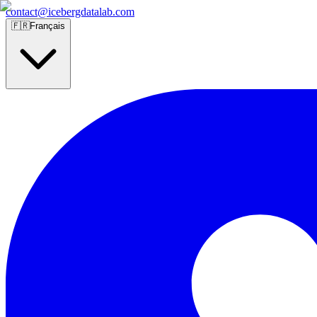
contact@icebergdatalab.com
🇫🇷
Français